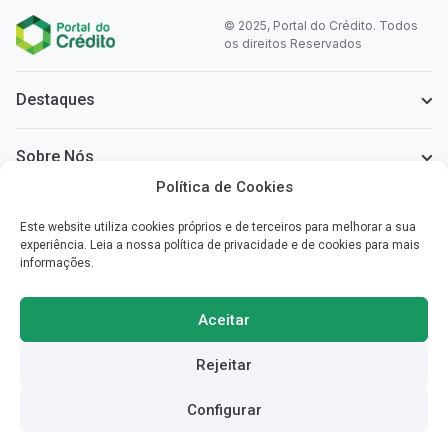
© 2025, Portal do Crédito. Todos
os direitos Reservados
Destaques
Sobre Nós
Política de Cookies
Informação Legal
Este website utiliza cookies próprios e de terceiros para melhorar a sua
experiência. Leia a nossa política de privacidade e de cookies para mais
informações.
Sobre o Portal do Crédito
Simplificamos a informação que necessita para poder escolher o
Aceitar
crédito mais vantajoso para si.
Rejeitar
Redes Sociais
Configurar
Dificuldade em pagar créditos?
Reddit
Facebook
SIMULAR