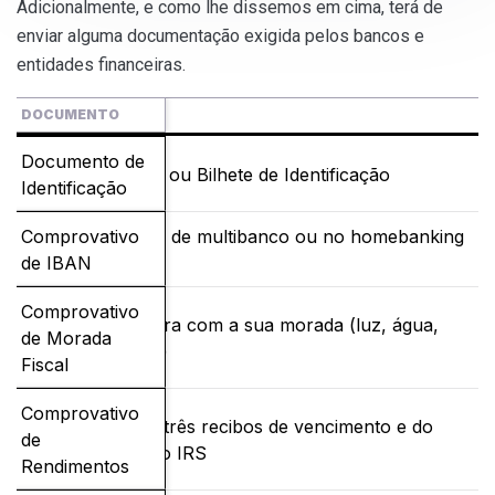
Adicionalmente, e como lhe dissemos em cima, terá de
enviar alguma documentação exigida pelos bancos e
entidades financeiras.
DOCUMENTO
APRESENTAÇÃO
Documento de
Cartão de Cidadão ou Bilhete de Identificação
Identificação
Obtido numa caixa de multibanco ou no homebanking
Comprovativo
do banco
de IBAN
Comprovativo
Cópia de uma fatura com a sua morada (luz, água,
de Morada
telecomunicações)
Fiscal
Comprovativo
Cópia dos últimos três recibos de vencimento e do
de
último Modelo 3 do IRS
Rendimentos