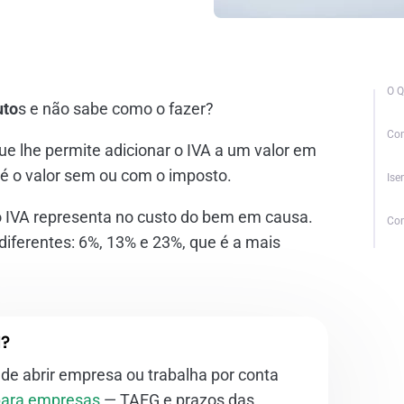
O Q
uto
s e não sabe como o fazer?
Com
ue lhe permite adicionar o IVA a um valor em
 é o valor sem ou com o imposto.
Ise
 o IVA representa no custo do bem em causa.
Co
diferentes: 6%, 13% e 23%, que é a mais
l?
 de abrir empresa ou trabalha por conta
 para empresas
— TAEG e prazos das