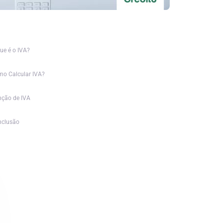
ue é o IVA?
o Calcular IVA?
nção de IVA
nclusão