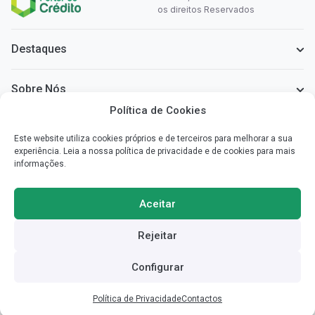
os direitos Reservados
Destaques
Sobre Nós
Política de Cookies
Informação Legal
Este website utiliza cookies próprios e de terceiros para melhorar a sua
experiência. Leia a nossa política de privacidade e de cookies para mais
informações.
Sobre o Portal do Crédito
Simplificamos a informação que necessita para poder escolher o
Aceitar
crédito mais vantajoso para si.
Rejeitar
Redes Sociais
Configurar
Dificuldade em pagar créditos?
Reddit
Facebook
SIMULAR
Comece a poupar
Política de Privacidade
Contactos