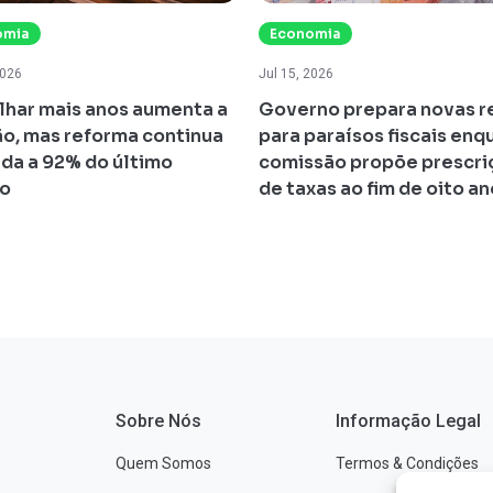
omia
Economia
2026
Jul 15, 2026
lhar mais anos aumenta a
Governo prepara novas r
o, mas reforma continua
para paraísos fiscais enq
ada a 92% do último
comissão propõe prescri
io
de taxas ao fim de oito a
Sobre Nós
Informação Legal
Quem Somos
Termos & Condições