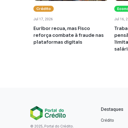
Crédito
Econ
Jul 17, 2026
Jul 16, 
osição à
Euribor recua, mas Fisco
Traba
razo médio
reforça combate à fraude nas
pensã
o sobe para
plataformas digitais
limit
salár
Destaques
Crédito
© 2025, Portal do Crédito.