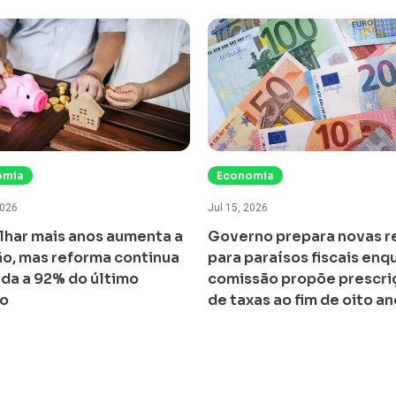
omia
Economia
2026
Jul 15, 2026
lhar mais anos aumenta a
Governo prepara novas r
o, mas reforma continua
para paraísos fiscais enq
ada a 92% do último
comissão propõe prescri
io
de taxas ao fim de oito a