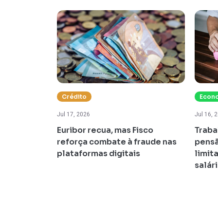
Crédito
Econ
Jul 17, 2026
Jul 16, 
osição à
Euribor recua, mas Fisco
Traba
razo médio
reforça combate à fraude nas
pensã
o sobe para
plataformas digitais
limit
salár