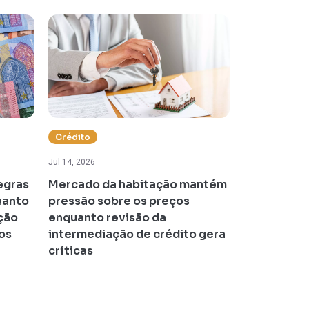
Crédito
Impostos
Jul 14, 2026
Jul 13, 2026
egras
Mercado da habitação mantém
Portugal re
uanto
pressão sobre os preços
mas aumen
ção
enquanto revisão da
contribuiçõ
nos
intermediação de crédito gera
Segurança 
críticas