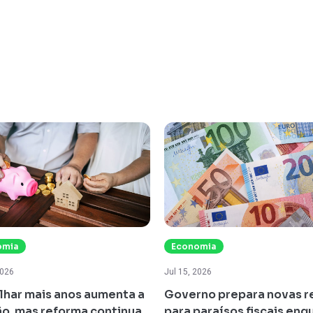
omia
Economia
2026
Jul 15, 2026
lhar mais anos aumenta a
Governo prepara novas r
o, mas reforma continua
para paraísos fiscais enq