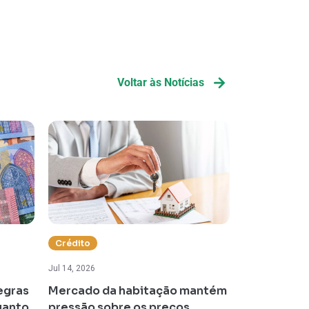
Voltar às Notícias
Crédito
Impostos
Jul 14, 2026
Jul 13, 2026
egras
Mercado da habitação mantém
Portugal re
uanto
pressão sobre os preços
mas aumen