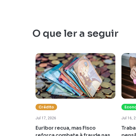
O que ler a seguir
Crédito
Econ
Jul 17, 2026
Jul 16, 
osição à
Euribor recua, mas Fisco
Traba
razo médio
reforça combate à fraude nas
pensã