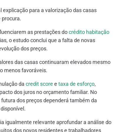
l explicação para a valorização das casas
e procura.
nfluenciarem as prestações do
crédito habitação
as, o estudo conclui que a falta de novas
evolução dos preços.
s valores das casas continuaram elevados mesmo
o menos favoráveis.
mulação da
credit score
e
taxa de esforço
,
mpacto dos juros no orçamento familiar. No
o futura dos preços dependerá também da
disponível.
a igualmente relevante aprofundar a análise do
itos dos novos residentes e trabalhadores