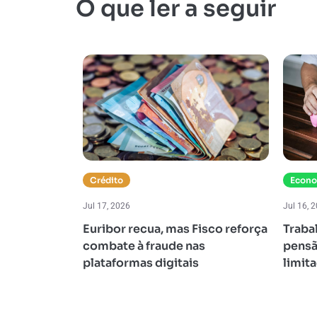
O que ler a seguir
Crédito
Econ
Jul 17, 2026
Jul 16, 
sição à
Euribor recua, mas Fisco reforça
Traba
razo médio
combate à fraude nas
pensã
o sobe para
plataformas digitais
limit