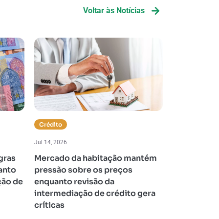
Voltar às Notícias
Crédito
Impostos
Jul 14, 2026
Jul 13, 2026
gras
Mercado da habitação mantém
Portugal re
uanto
pressão sobre os preços
aumenta de
ção de
enquanto revisão da
contribuiçõ
intermediação de crédito gera
Social
críticas