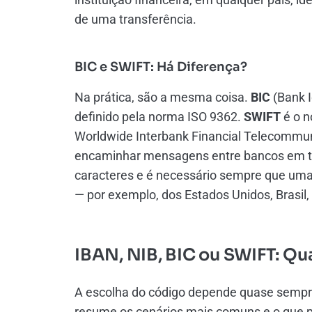
de uma transferência.
BIC e SWIFT: Há Diferença?
Na prática, são a mesma coisa.
BIC
(Bank I
definido pela norma ISO 9362.
SWIFT
é o n
Worldwide Interbank Financial Telecommuni
encaminhar mensagens entre bancos em t
caracteres e é necessário sempre que uma
— por exemplo, dos Estados Unidos, Brasil,
IBAN, NIB, BIC ou SWIFT: Qu
A escolha do código depende quase sempre 
resume os cenários mais comuns e o que p