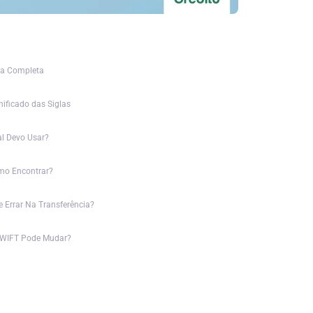
ta Completa
nificado das Siglas
l Devo Usar?
o Encontrar?
e Errar Na Transferência?
SWIFT Pode Mudar?