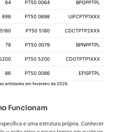
64
PT50 0064
BPGPPTPL
698
PT50 0698
UIFCPTP1XXX
5180
PT50 5180
CDCTPTP2XXX
79
PT50 0079
BPNPPTPL
5200
PT50 5200
CDOTPTP1XXX
86
PT50 0086
EFISPTPL
as entidades em fevereiro de 2026.
omo Funcionam
pecífica e uma estrutura própria. Conhecer
-la — evita erros e poupa tempo em qualquer