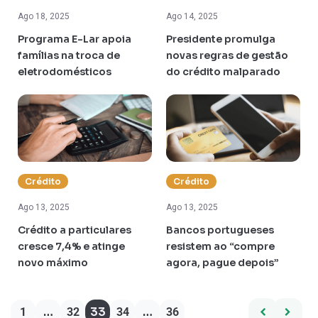
Ago 18, 2025
Ago 14, 2025
Programa E-Lar apoia
Presidente promulga
famílias na troca de
novas regras de gestão
eletrodomésticos
do crédito malparado
Crédito
Crédito
Ago 13, 2025
Ago 13, 2025
Crédito a particulares
Bancos portugueses
cresce 7,4% e atinge
resistem ao “compre
novo máximo
agora, pague depois”
…
33
…
1
32
34
36