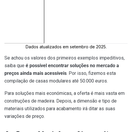
B
o
P
m
32.718 €
K
7
9
M
2
Dados atualizados em setembro de 2025.
Se achou os valores dos primeiros exemplos impeditivos,
saiba que
é possível encontrar soluções no mercado a
preços ainda mais acessíveis
. Por isso, fizemos esta
compilação de casas modulares até 50.000 euros.
Para soluções mais económicas, a oferta é mais vasta em
construções de madeira. Depois, a dimensão e tipo de
materiais utilizados para acabamento irá ditar as suas
variações de preço.