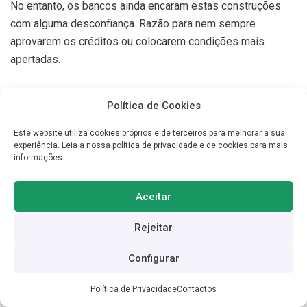
No entanto, os bancos ainda encaram estas construções
com alguma desconfiança. Razão para nem sempre
aprovarem os créditos ou colocarem condições mais
apertadas.
2. Pagamento Antecipado
Política de Cookies
Se na construção tradicional os pagamentos são feitos por
Este website utiliza cookies próprios e de terceiros para melhorar a sua
experiência. Leia a nossa política de privacidade e de cookies para mais
fases, no caso das
casas modulares requerem
informações.
pagamentos antecipados
. Isto obriga a uma maior
disponibilidade financeira dos proprietários, sob pena de
Aceitar
não poderem avançar.
Rejeitar
3. Personalização Limitada
Configurar
Uma das razões para a rapidez da construção das casas
Política de Privacidade
Contactos
pré-fabricas é o facto de assentarem em modelos já